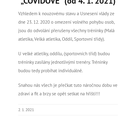
„COVIDOVÉ“ (od 4. 1. 2021)
Vzhledem k nouzovému stavu a Usnesení vlády ze
dne 23. 12. 2020 o omezení volného pohybu osob,
jsou do odvolání přerušeny všechny tréninky (Malá
atletika, Velká atletika, Oddíl, Sportovní třídy).
U velké atletiky, oddílu, (sportovních tříd) budou
tréninky zasílány jednotlivými trenéry. Tréninky
budou tedy probíhat individuálně.
Snahou nás všech je přečkat tuto náročnou dobu ve
zdraví a fit a brzy se opět setkat na hřišti!!!
2. 1. 2021