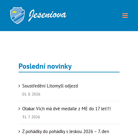
Přeskočit
na
obsah
Poslední novinky
Soustředění Litomyšl odjezd
01. 8. 2026
Otakar Vich má dvě medaile z ME do 17 let!!!
31. 7. 2026
Z pohádky do pohádky s Jeskou 2026 – 7. den