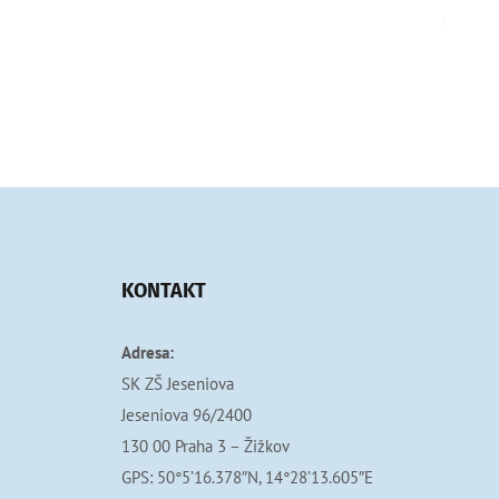
KONTAKT
Adresa:
SK ZŠ Jeseniova
Jeseniova 96/2400
130 00 Praha 3 – Žižkov
GPS: 50°5’16.378″N, 14°28’13.605″E