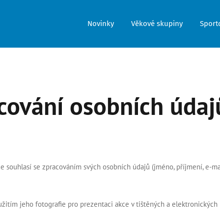
Novinky
Věkové skupiny
Sporto
cování osobních údaj
 souhlasí se zpracováním svých osobních údajů (jméno, příjmení, e-mai
žitím jeho fotografie pro prezentaci akce v tištěných a elektronických 