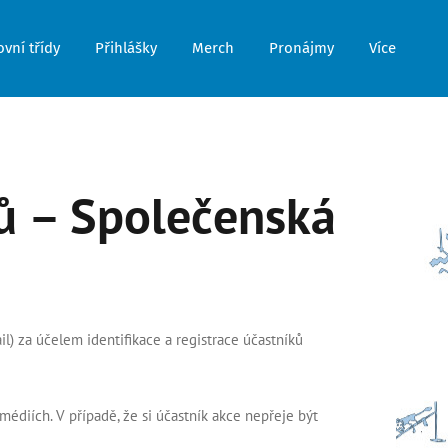
vní třídy
Přihlášky
Merch
Pronájmy
Více
ů – Společenská
l) za účelem identifikace a registrace účastníků
médiích. V případě, že si účastník akce nepřeje být