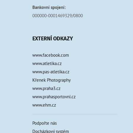
Bankovní spojení:
000000-0001469329/0800
EXTERNÍ ODKAZY
www.facebook.com
www.atletika.cz
www.pas-atletika.cz
Křenek Photography
www.praha3.cz
www.prahasportovni.cz
www.ehm.cz
Podpořte nás
Docházkový systém