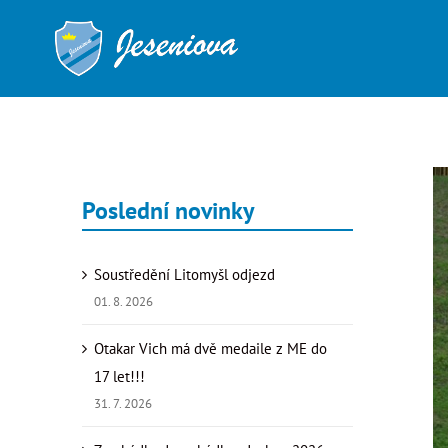
Přeskočit
na
obsah
Zo
Poslední novinky
vě
ob
Soustředění Litomyšl odjezd
01. 8. 2026
Otakar Vich má dvě medaile z ME do
17 let!!!
31. 7. 2026