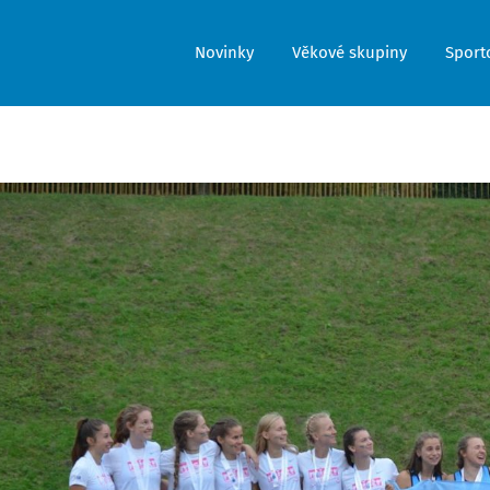
Novinky
Věkové skupiny
Sporto
brazit
tší
rázek