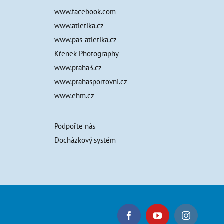
www.facebook.com
www.atletika.cz
www.pas-atletika.cz
Křenek Photography
www.praha3.cz
www.prahasportovni.cz
www.ehm.cz
Podpořte nás
Docházkový systém
Facebook
YouTube
Instagram