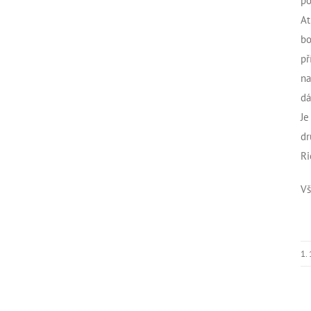
po
At
bo
př
na
dá
Je
dr
Ri
Vš
1.