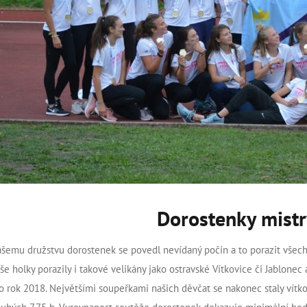
Dorostenky mistr
šemu družstvu dorostenek se povedl nevídaný počin a to porazit všechn
še holky porazily i takové velikány jako ostravské Vítkovice či Jablone
o rok 2018. Největšími soupeřkami našich děvčat se nakonec staly vítkovs