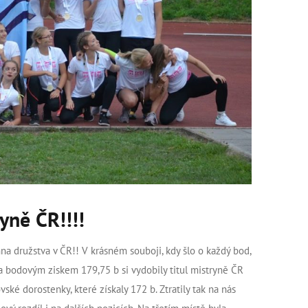
yně ČR!!!!
a družstva v ČR!! V krásném souboji, kdy šlo o každý bod,
c a bodovým ziskem 179,75 b si vydobily titul mistryně ČR
ké dorostenky, které získaly 172 b. Ztratily tak na nás