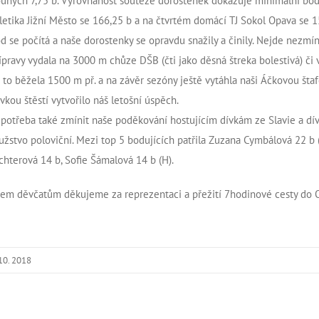
uhých 7,75 b. Vyrovnanost soutěže dorostenek dokazuje
minimální bodo
letika Jižní Město se 166,25 b a na čtvrtém domácí TJ Sokol Opava se 157
d se počítá a naše dorostenky se opravdu snažily a činily. Nejde nezmí
ípravy vydala na 3000 m chůze DŠB (čti jako děsná štreka bolestivá) č
 to běžela 1500 m př. a na závěr sezóny ještě vytáhla naši Áčkovou št
vkou štěstí vytvořilo náš letošní úspěch.
 potřeba také zmínit naše poděkování hostujícím dívkám ze Slavie a dívc
užstvo poloviční. Mezi top 5 bodujících patřila Zuzana Cymbálová 22 b 
chterová 14 b, Sofie Šámalová 14 b (H).
em děvčatům děkujeme za reprezentaci a přežití 7hodinové cesty do
 10. 2018