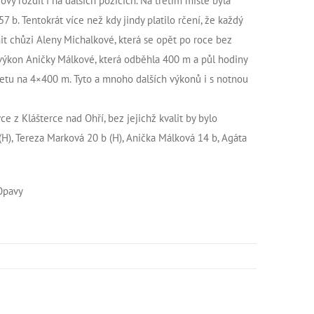
vý rozdíl i na dalších pozicích. Na třetím místě byla
 b. Tentokrát více než kdy jindy platilo rčení, že každý
nit chůzi Aleny Michalkové, která se opět po roce bez
i výkon Aničky Málkové, která odběhla 400 m a půl hodiny
afetu na 4×400 m. Tyto a mnoho dalších výkonů i s notnou
e z Klášterce nad Ohří, bez jejichž kvalit by bylo
(H), Tereza Marková 20 b (H), Anička Málková 14 b, Agáta
 Opavy