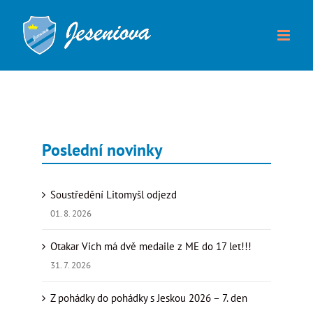
Přeskočit
na
obsah
Poslední novinky
Soustředění Litomyšl odjezd
01. 8. 2026
Otakar Vich má dvě medaile z ME do 17 let!!!
31. 7. 2026
Z pohádky do pohádky s Jeskou 2026 – 7. den