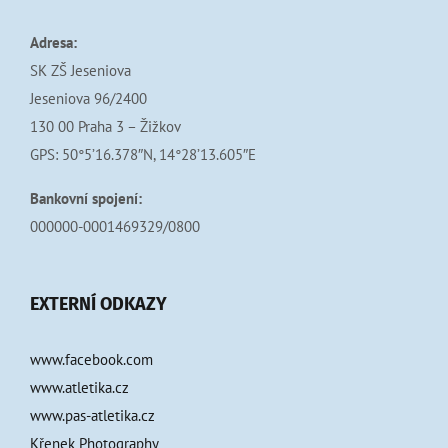
Adresa:
SK ZŠ Jeseniova
Jeseniova 96/2400
130 00 Praha 3 – Žižkov
GPS: 50°5’16.378″N, 14°28’13.605″E
Bankovní spojení:
000000-0001469329/0800
EXTERNÍ ODKAZY
www.facebook.com
www.atletika.cz
www.pas-atletika.cz
Křenek Photography