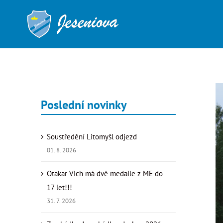
Přeskočit
na
obsah
Zo
Poslední novinky
vě
ob
Soustředění Litomyšl odjezd
01. 8. 2026
Otakar Vich má dvě medaile z ME do
17 let!!!
31. 7. 2026