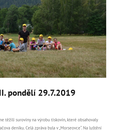
II. pondělí 29.7.2019
me těžili suroviny na výrobu tiskovin, které obsahovaly
skačova deníku. Celá zpráva byla v „Morseovce“. Na luštění