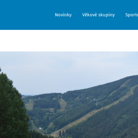
Novinky
Věkové skupiny
Sporto
brazit
tší
rázek