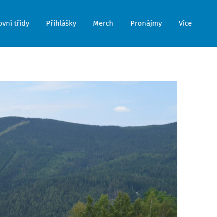
vní třídy
Přihlášky
Merch
Pronájmy
Více