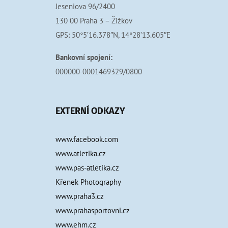
Jeseniova 96/2400
130 00 Praha 3 – Žižkov
GPS: 50°5’16.378″N, 14°28’13.605″E
Bankovní spojení:
000000-0001469329/0800
EXTERNÍ ODKAZY
www.facebook.com
www.atletika.cz
www.pas-atletika.cz
Křenek Photography
www.praha3.cz
www.prahasportovni.cz
www.ehm.cz