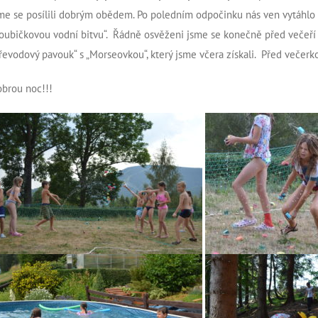
me se posílili dobrým obědem. Po poledním odpočinku nás ven vytáhlo sl
oubičkovou vodní bitvu“. Řádně osvěženi jsme se konečně před večeří 
řevodový pavouk“ s „Morseovkou“, který jsme včera získali. Před večerko
brou noc!!!