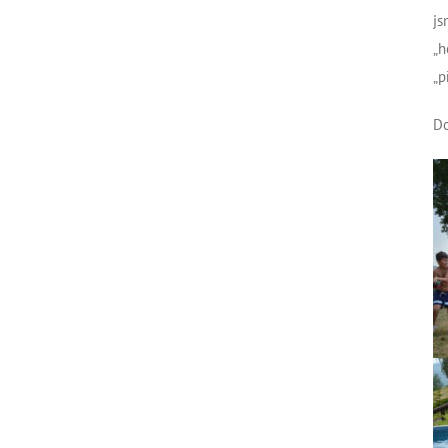
js
„h
„p
Do