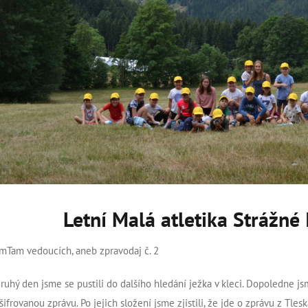
Letní Malá atletika Strážné 
mTam vedoucích, aneb zpravodaj č. 2
druhý den jsme se pustili do dalšího hledání ježka v kleci. Dopoledne js
šifrovanou zprávu. Po jejich složení jsme zjistili, že jde o zprávu z Tle