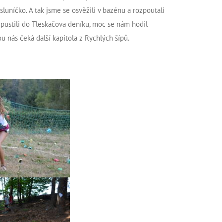
uníčko. A tak jsme se osvěžili v bazénu a rozpoutali
pustili do Tleskačova deníku, moc se nám hodil
u nás čeká další kapitola z Rychlých šípů.